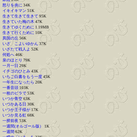
怒りを炎に
34K
イキイキマン
51K
生きて生きて生きて
95K
生きていた梅の木
47K
生きてゆくために
1.19MB
生きて行くために
10K
異国の丘
56K
いざ こよいゆかん
37K
いざたて戦人よ
52K
何処へ
46K
泉のほとり
79K
一月一日
29K
イチゴのひとみ
43K
いちご白書をもう一度
45K
一年生になったら
20K
一番音頭
103K
一枚のビラで
53K
いつか青空
63K
いつかある日
30K
いつか王子様が
17K
いつか見る虹
68K
一揆前夜
53K
一週間(オルゴール版）
1K
一週間
62K