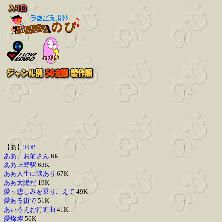
【あ】
TOP
ああ、お前さん
6K
ああ上野駅
63K
ああ人生に涙あり
67K
ああ太陽だ
19K
愛～悲しみを乗りこえて
49K
愛ある街で
51K
あいうえお行進曲
41K
愛燦燦
56K