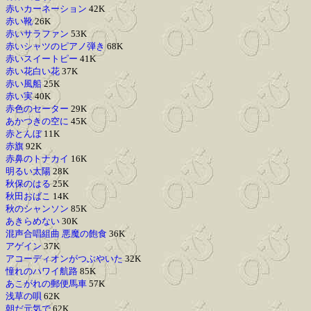
赤いカーネーション
42K
赤い靴
26K
赤いサラファン
53K
赤いシャツのピアノ弾き
68K
赤いスイートピー
41K
赤い花白い花
37K
赤い風船
25K
赤い実
40K
赤色のセーター
29K
あかつきの空に
45K
赤とんぼ
11K
赤旗
92K
赤鼻のトナカイ
16K
明るい太陽
28K
秋保のはる
25K
秋田おばこ
14K
秋のシャンソン
85K
あきらめない
30K
混声合唱組曲 悪魔の飽食
36K
アゲイン
37K
アコーディオンがつぶやいた
32K
憧れのハワイ航路
85K
あこがれの郵便馬車
57K
浅草の唄
62K
朝だ元気で
62K