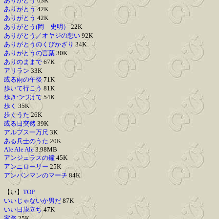
ありがとう
63K
ありがとう
42K
ありがとう
42K
ありがとう(岡 史明）
22K
ありがとう／オヤジの想い
92K
ありがとうのくびかざり
34K
ありがとうの言葉
30K
ありのままで
67K
アリラン
33K
或る雨の午後
71K
歩いて行こう
81K
歩きつづけて
54K
歩く
35K
歩くうた
26K
或る日突然
39K
アルプス一万尺
3K
ある兵士のうた
20K
Ale Ale Ale
3.98MB
アンジェラスの鐘
45K
アンニローリー
25K
アンパンマンのマーチ
84K
【い】
TOP
いいじゃないか男だ
87K
いい日旅立ち
47K
家路
25K