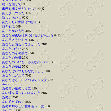
明日を信じて
71K
未来を拓く子どもたちへ
44K
あそび虫のうた
37K
新しいあいつ
66K
あたらしい太陽はのぼる
30K
熱き心に
60K
あったかいうた
40K
あなたが夜明けをつげる子どもたち
64K
あなたとうたおう
43K
あなたと出会えてよかった
28K
あなたのうた
24K
あなたのその手で
65K
あなたの故郷
27K
あなたのへいわ みんなのへいわ
35K
あなたの夢は
57K
あなたはいつもあなたらしく
50K
あなたはどこで
70K
あなたはどこに／つぶてソング
28K
Anak
56K
あの青い空のように
82K
あの鐘を鳴らすのはあなた
78K
あの子
25K
あの娘たずねて
58K
あの素晴らしい愛をもう一度
51K
あの空に
33K