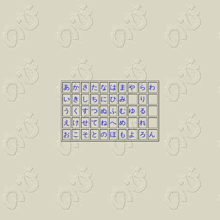
あ
か
さ
た
な
は
ま
や
ら
わ
い
き
し
ち
に
ひ
み
り
う
く
す
つ
ぬ
ふ
む
ゆ
る
え
け
せ
て
ね
へ
め
れ
お
こ
そ
と
の
ほ
も
よ
ろ
ん