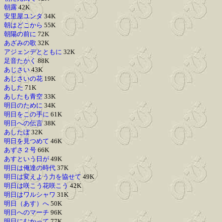
朝露
42K
安里屋ユンタ
34K
朝はどこから
55K
朝陽の前に
72K
あざみの歌
32K
アジェンデとともに
32K
足音たかく
88K
あじさい
43K
あじさいの花
19K
あした
71K
あしたも青空
33K
明日のために
34K
明日をこの手に
61K
明日への伝言
38K
あしたぼ
32K
明日を見つめて
46K
あずさ２号
66K
あすという日が
49K
明日は俺達の時代
37K
明日は変えよう力を協せて
49K
明日は咲こう花咲こう
42K
明日はワルシャワ
31K
明日（あす）へ
50K
明日へのマーチ
96K
明日にむかって
77K