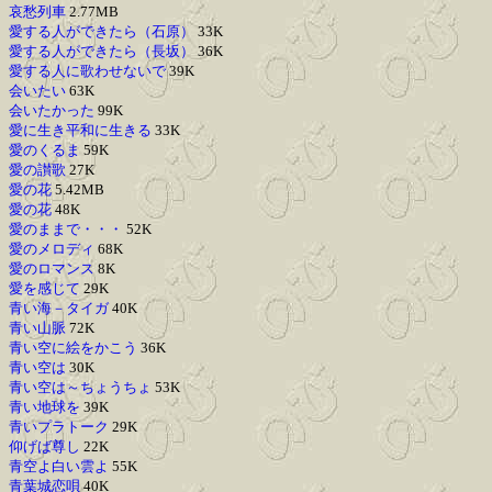
哀愁列車
2.77MB
愛する人ができたら（石原）
33K
愛する人ができたら（長坂）
36K
愛する人に歌わせないで
39K
会いたい
63K
会いたかった
99K
愛に生き平和に生きる
33K
愛のくるま
59K
愛の讃歌
27K
愛の花
5.42MB
愛の花
48K
愛のままで・・・
52K
愛のメロディ
68K
愛のロマンス
8K
愛を感じて
29K
青い海－タイガ
40K
青い山脈
72K
青い空に絵をかこう
36K
青い空は
30K
青い空は～ちょうちょ
53K
青い地球を
39K
青いプラトーク
29K
仰げば尊し
22K
青空よ白い雲よ
55K
青葉城恋唄
40K