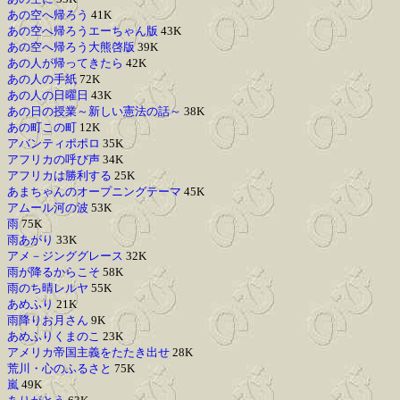
あの空へ帰ろう
41K
あの空へ帰ろうエーちゃん版
43K
あの空へ帰ろう大熊啓版
39K
あの人が帰ってきたら
42K
あの人の手紙
72K
あの人の日曜日
43K
あの日の授業～新しい憲法の話～
38K
あの町この町
12K
アバンティポポロ
35K
アフリカの呼び声
34K
アフリカは勝利する
25K
あまちゃんのオープニングテーマ
45K
アムール河の波
53K
雨
75K
雨あがり
33K
アメ－ジンググレース
32K
雨が降るからこそ
58K
雨のち晴レルヤ
55K
あめふり
21K
雨降りお月さん
9K
あめふりくまのこ
23K
アメリカ帝国主義をたたき出せ
28K
荒川・心のふるさと
75K
嵐
49K