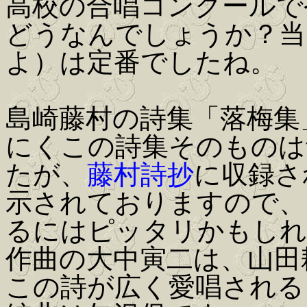
高校の合唱コンクールで
どうなんでしょうか？当
よ）は定番でしたね。
島崎藤村の詩集「落梅集
にくこの詩集そのものは
たが、
藤村詩抄
に収録さ
示されておりますので、
るにはピッタリかもしれ
作曲の大中寅二は、山田
この詩が広く愛唱される