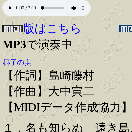
版はこちら
MP3
で演奏中
椰子の実
【作詞】島崎藤村
【作曲】大中寅二
【MIDIデータ作成協力
１．名も知らぬ 遠き島