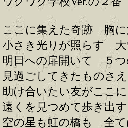
ワクワク学校Ver.の２番
ここに集えた奇跡 胸に
小さき光りが照らす 大
明日への扉開いて ５つ
見過ごしてきたものさえ
助け合いたい友がここに
遠くを見つめて歩き出す
空の星も虹の橋も 全て