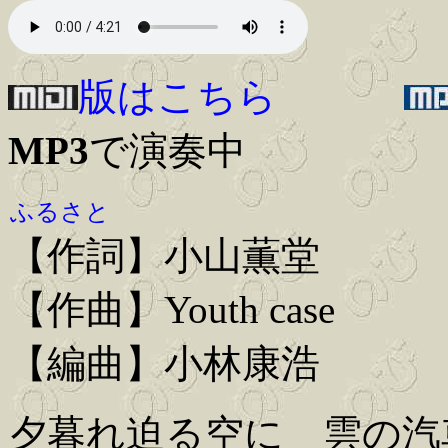
版はこちら
MP3
で演奏中
ふるさと
【作詞】小山薫堂
【作曲】Youth case
【編曲】小林康浩
夕暮れ迫る空に 雲の汽