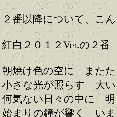
２番以降について、こん
紅白２０１２Ver.の２番
朝焼け色の空に またた
小さな光が照らす 大い
何気ない日々の中に 明
始まりの鐘が響く いま