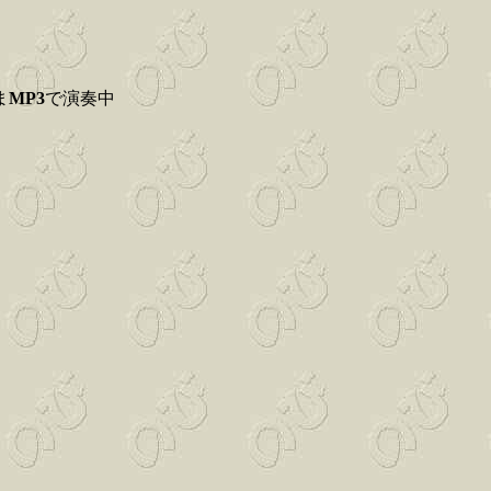
ま
MP3
で演奏中