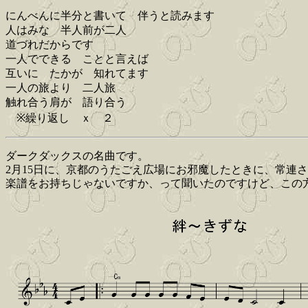
にんべんに半分と書いて 伴うと読みます
人はみな 半人前が二人
道づれだからです
一人でできる ことと言えば
互いに たかが 知れてます
一人の旅より 二人旅
触れ合う肩が 語り合う
※繰り返し ｘ ２
ダークダックスの名曲です。
2月15日に、京都のうたごえ広場にお邪魔したときに、常連
楽譜をお持ちじゃないですか、って聞いたのですけど、この