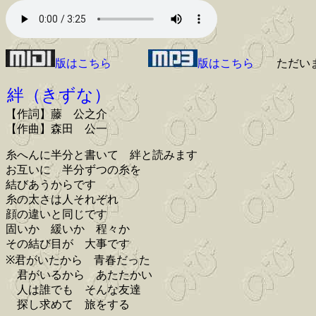
版はこちら
版はこちら
ただい
絆（きずな）
【作詞】藤 公之介
【作曲】森田 公一
糸へんに半分と書いて 絆と読みます
お互いに 半分ずつの糸を
結びあうからです
糸の太さは人それぞれ
顔の違いと同じです
固いか 緩いか 程々か
その結び目が 大事です
※君がいたから 青春だった
君がいるから あたたかい
人は誰でも そんな友達
探し求めて 旅をする