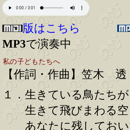
版はこちら
MP3
で演奏中
私の子どもたちへ
【作詞・作曲】笠木 透
１．生きている鳥たちが
生きて飛びまわる空
あなたに残しておい