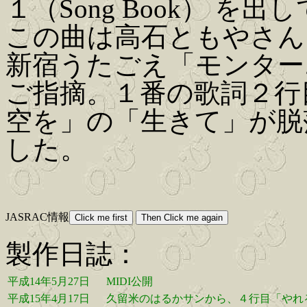
１（Song Book） を出
この曲は高石ともやさん
新宿うたごえ「モンター
ご指摘。１番の歌詞２行
空を」の「生きて」が脱
した。
JASRAC情報
製作日誌：
平成14年5月27日
MIDI公開
平成15年4月17日
久留米のはるかサンから、４行目「やれ