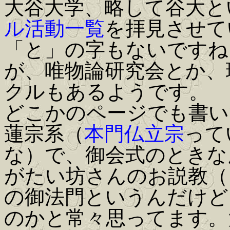
大谷大学、略して谷大と
ル活動一覧
を拝見させて
「と」の字もないですね
が、唯物論研究会とか、
クルもあるようです。
どこかのページでも書い
蓮宗系（
本門仏立宗
って
な）で、御会式のときな
がたい坊さんのお説教（
の御法門というんだけど
のかと常々思ってます。