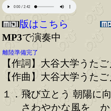
版はこちら
MP3
で演奏中
離陸準備完了
【作詞】大谷大学うたご
【作曲】大谷大学うたご
１．飛び立とう 朝陽に
さわやかな風を か