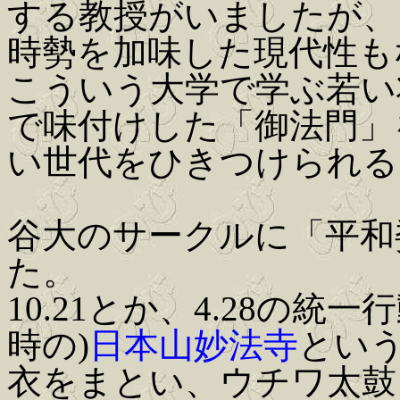
する教授がいましたが、
時勢を加味した現代性も
こういう大学で学ぶ若い
で味付けした「御法門」
い世代をひきつけられる
谷大のサークルに「平和
た。
10.21とか、4.28の
時の)
日本山妙法寺
とい
衣をまとい、ウチワ太鼓