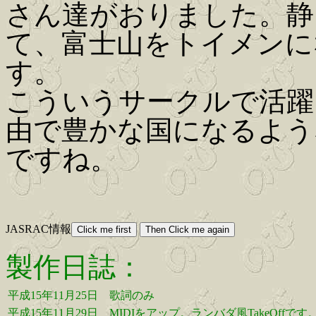
さん達がおりました。静
て、富士山をトイメンに
す。
こういうサークルで活躍
由で豊かな国になるよう
ですね。
JASRAC情報
製作日誌：
平成15年11月25日
歌詞のみ
平成15年11月29日
MIDIをアップ。ランバダ風TakeOffです