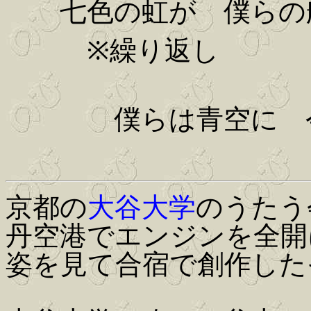
七色の虹が 僕らの
※繰り返し
僕らは青空に 今 
京都の
大谷大学
のうたう
丹空港でエンジンを全開
姿を見て合宿で創作した