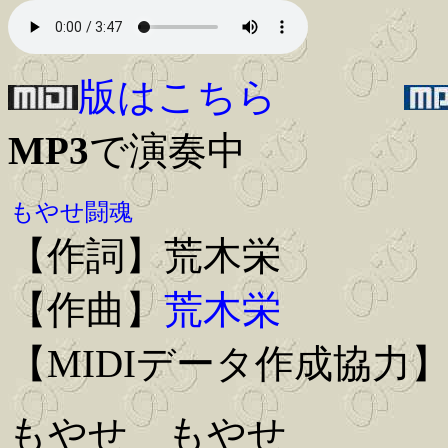
版はこちら
MP3
で演奏中
もやせ闘魂
【作詞】荒木栄
【作曲】
荒木栄
【MIDIデータ作成協力】Iwa
もやせ もやせ