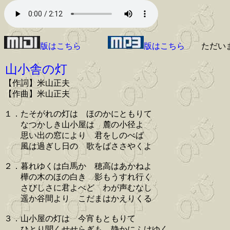
版はこちら
版はこちら
ただい
山小舎の灯
【作詞】米山正夫
【作曲】米山正夫
１．たそがれの灯は ほのかにともりて
なつかしき山小屋は 麓の小径よ
思い出の窓により 君をしのべば
風は過ぎし日の 歌をばささやくよ
２．暮れゆくは白馬か 穂高はあかねよ
樺の木のほの白き 影もうすれ行く
さびしさに君よべど わが声むなし
遥か谷間より こだまはかえりくる
３．山小屋の灯は 今宵もともりて
ひとり聞くせせらぎも 静かにふけゆく