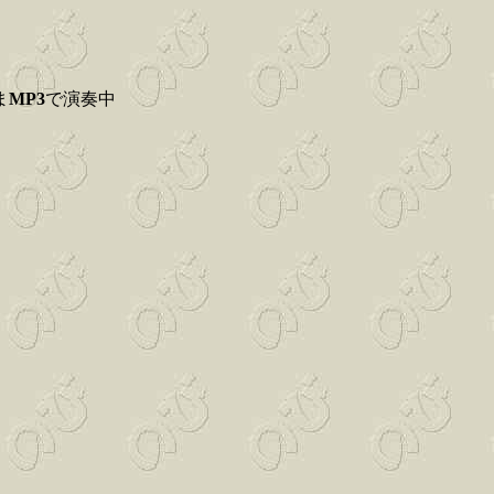
ま
MP3
で演奏中