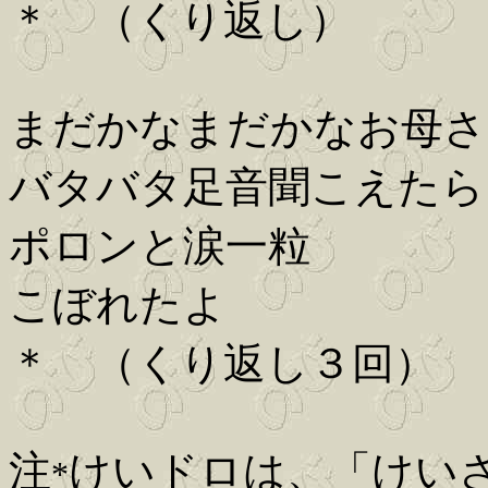
＊ （くり返し）
まだかなまだかなお母さ
バタバタ足音聞こえたら
ポロンと涙一粒
こぼれたよ
＊ （くり返し３回）
注
けいドロは、「けい
*