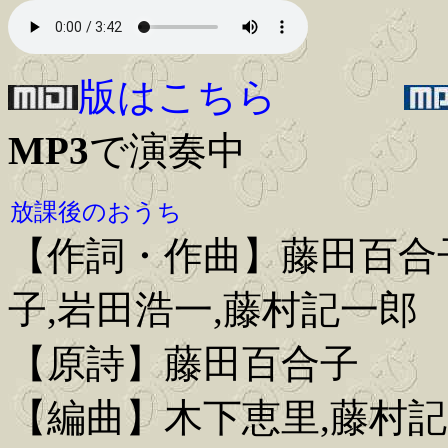
版はこちら
MP3
で演奏中
放課後のおうち
【作詞・作曲】藤田百合子
子,岩田浩一,藤村記一郎
【原詩】藤田百合子
【編曲】木下恵里,藤村