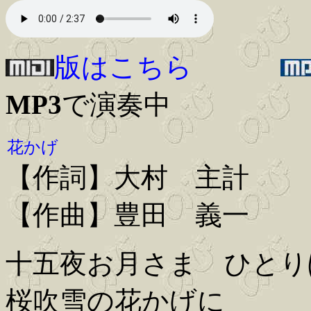
版はこちら
MP3
で演奏中
花かげ
【作詞】大村 主計
【作曲】豊田 義一
十五夜お月さま ひとり
桜吹雪の花かげに