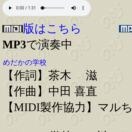
版はこちら
MP3
で演奏中
めだかの学校
【作詞】茶木 滋
【作曲】中田 喜直
【MIDI製作協力】マル