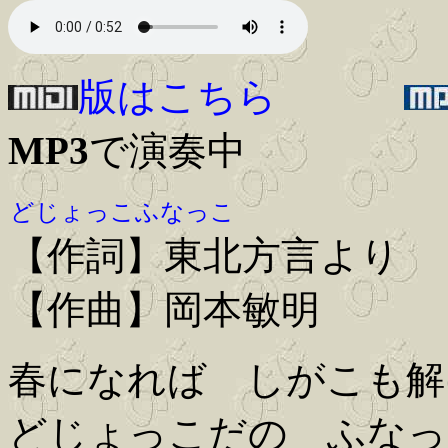
版はこちら
MP3
で演奏中
どじょっこふなっこ
【作詞】東北方言より
【作曲】岡本敏明
春になれば しがこも解
どじょっこだの ふなっ