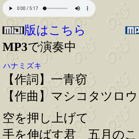
版はこちら
MP3
で演奏中
ハナミズキ
【作詞】一青窃
【作曲】マシコタツロウ
空を押し上げて
手を伸ばす君 五月のこ