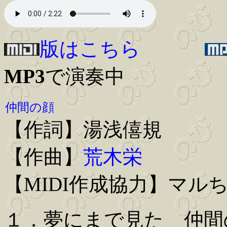
版はこちら
MP3
で演奏中
仲間の顔
【作詞】湯浅僖規
【作曲】
荒木栄
【MIDI作成協力】マル
１．夢にまで見た 仲間