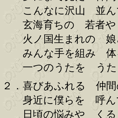
こんなに沢山 並ん
玄海育ちの 若者や
火ノ国生まれの 娘
みんな手を組み 体
一つのうたを うた
２．喜びあふれる 仲間
身近に僕らを 呼ん
日頃の悩みや くる