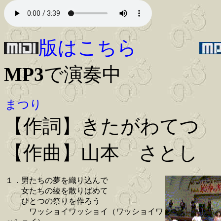
版はこちら
MP3
で演奏中
まつり
【作詞】きたがわてつ
【作曲】山本 さとし
１．男たちの夢を織り込んで
女たちの綾を散りばめて
ひとつの祭りを作ろう
ワッショイワッショイ（ワッショイワ