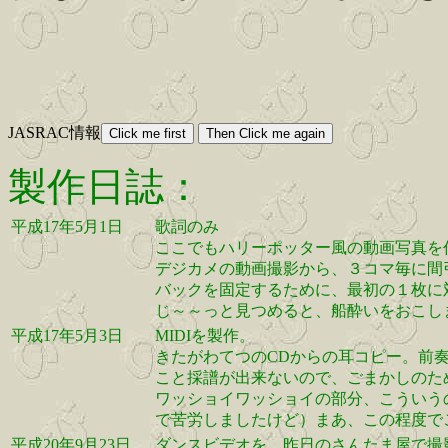
JASRAC情報
製作日誌：
平成17年5月1日
歌詞のみ
ここでもハリーポッター風の動画写真を
デジカメの動画撮影から、３コマ毎に間
バックを固定するために、最初の１枚に
じ～～っと見つめると、船酔いをおこし
平成17年5月3日
MIDIを製作。
きたがわてつのCDからの耳コピー。前奏
こと採譜が出来ないので、ごまかしのた
ワッショイワッショイの部分、こういうの
で苦労しましたけど）まあ、この程度で
平成20年9月23日
ダンスビデオを、昨日のさんたま屋で撮