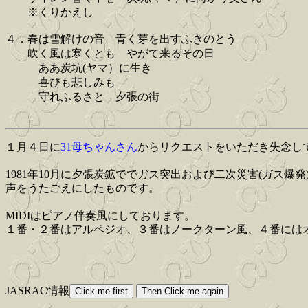
※くりかえし
４．春は雪解けの音 青く芽を出すふきのとう
吹く風は寒くとも やがて来るその日
ああ炭坑(ヤマ）に生き
喜びも悲しみも
守れふるさと 夕張の街
１月４日に
31母ちゃんさん
からリクエストをいただき失念して
1981年10月に夕張炭鉱ででガス突出および二次災害(ガス
声をうたごえにしたものです。
MIDIはピアノ伴奏風にしております。
１番・２番はアルペジオ、３番はノークターン風、４番には
JASRAC情報