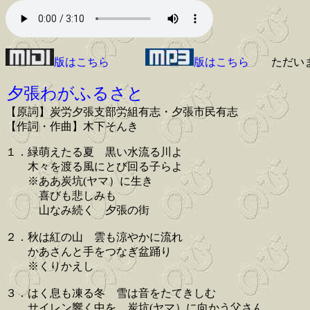
版はこちら
版はこちら
ただい
夕張わがふるさと
【原詞】炭労夕張支部労組有志・夕張市民有志
【作詞・作曲】木下そんき
１．緑萌えたる夏 黒い水流る川よ
木々を渡る風にとび回る子らよ
※ああ炭坑(ヤマ）に生き
喜びも悲しみも
山なみ続く 夕張の街
２．秋は紅の山 雲も涼やかに流れ
かあさんと手をつなぎ盆踊り
※くりかえし
３．はく息も凍る冬 雪は音をたてきしむ
サイレン響く中を 炭坑(ヤマ）に向かう父さん