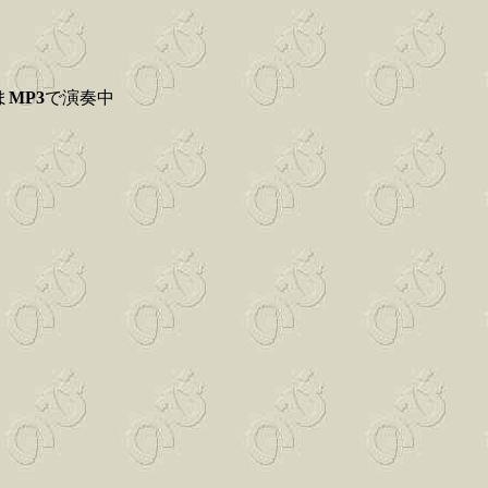
ま
MP3
で演奏中