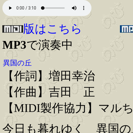
版はこちら
MP3
で演奏中
異国の丘
【作詞】増田幸治
【作曲】吉田 正
【MIDI製作協力】マル
今日も暮れゆく 異国の