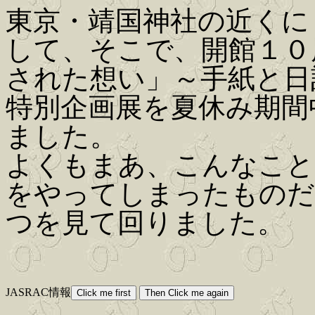
東京・靖国神社の近くに
して、そこで、開館１０
された想い」～手紙と日
特別企画展を夏休み期間
ました。
よくもまあ、こんなこと
をやってしまったものだ
つを見て回りました。
JASRAC情報