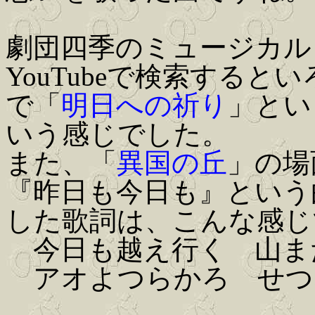
劇団四季のミュージカル
YouTubeで検索する
で「
明日への祈り
」とい
いう感じでした。
また、「
異国の丘
」の場
『昨日も今日も』という
した歌詞は、こんな感じ
今日も越え行く 山ま
アオよつらかろ せつ