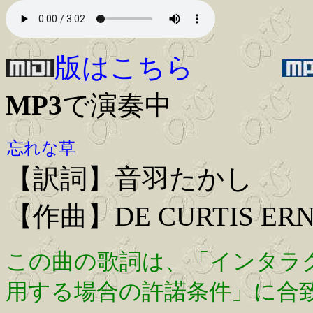
版はこちら
MP3
で演奏中
忘れな草
【訳詞】音羽たかし
【作曲】DE CURTIS ERN
この曲の歌詞は、「インタラ
用する場合の許諾条件」に合