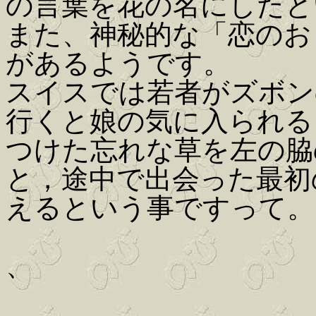
の言葉を花の名にしたと
また、神秘的な「恋のお
があるようです。
スイスでは若者がズボン
行くと娘の気に入られる
つけた忘れな草を左の脇
と，途中で出会った最初
えるという事ですって。
、