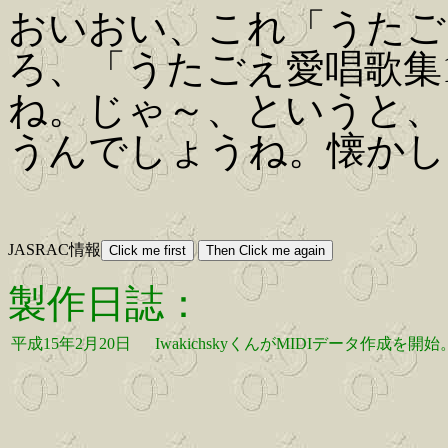
おいおい、これ「うたご
ろ、「うたごえ愛唱歌集1
ね。じゃ～、というと、
うんでしょうね。懐かし
JASRAC情報
製作日誌：
平成15年2月20日
IwakichskyくんがMIDIデータ作成を