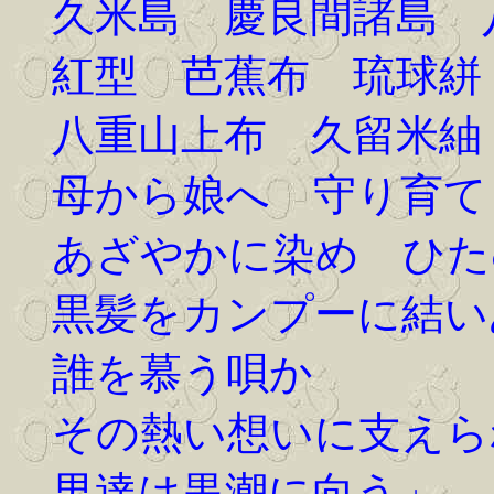
久米島 慶良間諸島 
紅型 芭蕉布 琉球絣
八重山上布 久留米紬
母から娘へ 守り育て
あざやかに染め ひた
黒髪をカンプーに結い
誰を慕う唄か
その熱い想いに支えら
男達は黒潮に向う」