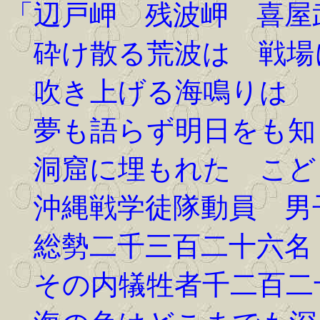
「辺戸岬 残波岬 喜屋
砕け散る荒波は 戦場
吹き上げる海鳴りは
夢も語らず明日をも知
洞窟に埋もれた こど
沖縄戦学徒隊動員 男
総勢二千三百二十六名
その内犠牲者千二百二