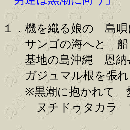
１．機を織る娘の 島唄
サンゴの海へと 船
基地の島沖縄 恩納
ガジュマル根を張れ 
※黒潮に抱かれて 愛
ヌチドゥタカラ 世