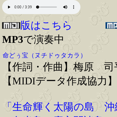
版はこちら
MP3
で演奏中
命どぅ宝（ヌチドゥタカラ）
【作詞・作曲】梅原 司
【MIDIデータ作成協力】Iwa
「生命輝く太陽の島 沖