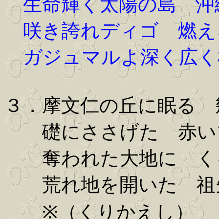
生命輝く太陽の島 沖
咲き誇れディゴ 燃え
ガジュマルよ深く広く
３．摩文仁の丘に眠る 
礎にささげた 赤い
奪われた大地に く
荒れ地を開いた 祖
※（くりかえし）