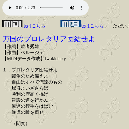
版はこちら
版はこちら
ただい
万国のプロレタリア団結せよ
【作詞】武者秀雄
【作曲】ベルージェ
【MIDIデータ作成】Iwakichsky
１．プロレタリア団結せよ
闘争のため備えよ
自由はすべて俺達のもの
屈辱よいざさらば
勝利の旗高く掲げ
建設の道を行かん
俺達の行手をはばむ
暴虐の敵を倒せ
（間奏）