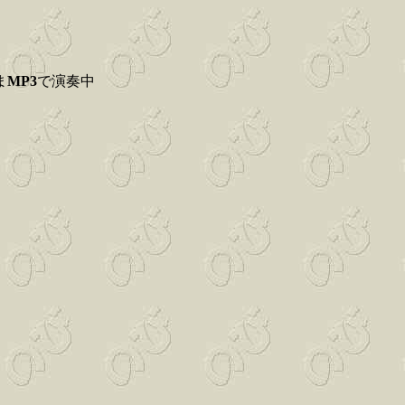
ま
MP3
で演奏中