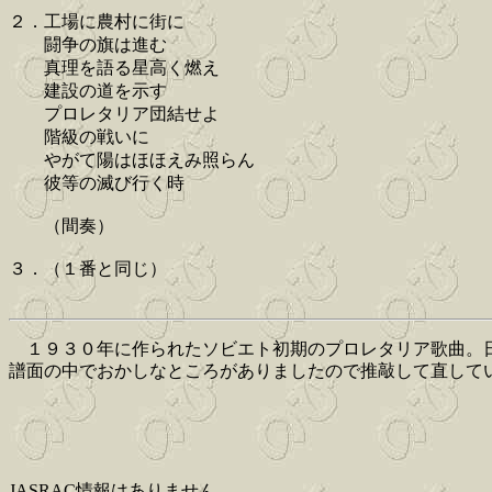
２．工場に農村に街に
闘争の旗は進む
真理を語る星高く燃え
建設の道を示す
プロレタリア団結せよ
階級の戦いに
やがて陽はほほえみ照らん
彼等の滅び行く時
（間奏）
３．（１番と同じ）
１９３０年に作られたソビエト初期のプロレタリア歌曲。日
譜面の中でおかしなところがありましたので推敲して直しています。(
JASRAC情報はありません