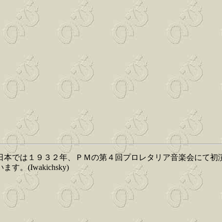
本では１９３２年、ＰＭの第４回プロレタリア音楽会にて初
Iwakichsky)