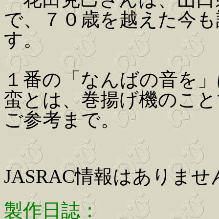
で、７０歳を越えた今も
す。
１番の「なんばの音を」
蛮とは、巻揚げ機のこと
ご参考まで。
JASRAC情報はありませ
製作日誌：