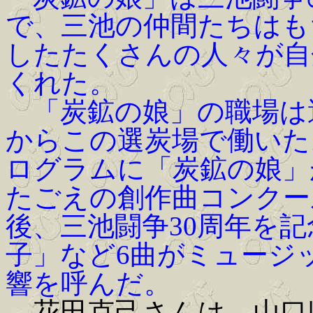
で、三池の仲間たちはも
したたくさんの人々が自
くれた。
「炭鉱の娘」の職場は選
からこの選炭場で働いた
ログラムに「炭鉱の娘」
たごえの創作曲コンクー
後、三池闘争30周年を
子」など6曲がミュージ
響を呼んだ。
花田克己さんは、山口