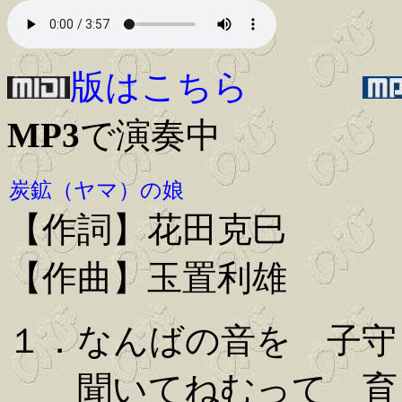
版はこちら
MP3
で演奏中
炭鉱（ヤマ）の娘
【作詞】花田克巳
【作曲】玉置利雄
１．なんばの音を 子守
聞いてねむって 育