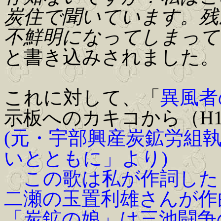
炭住で聞いています。残
不鮮明になってしまって
と書き込みされました。
これに対して、「
異風者
示板へのカキコから（H18.8.
(元・宇部興産炭鉱労組
いとともに」より)
この歌は私が作詞した「
二瀬の玉置利雄さんが作
「炭鉱の娘」は三池闘争