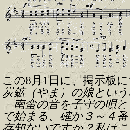
この8月1日に、掲示板
炭鉱（やま）の娘という
南蛮の音を子守の唄と
で始まる、確か３～４番
存知ないですか？私はこ