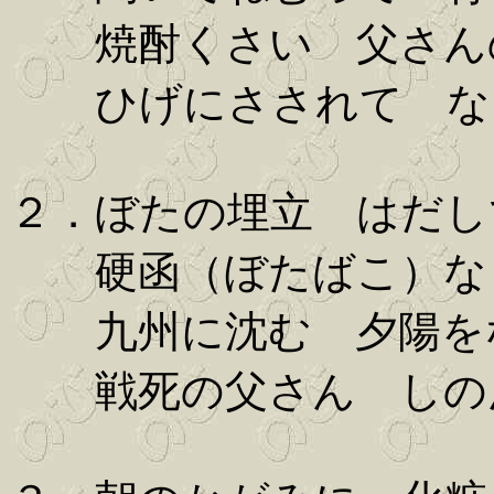
焼酎くさい 父さん
ひげにさされて な
２．ぼたの埋立 はだし
硬函（ぼたばこ）なら
九州に沈む 夕陽を
戦死の父さん しの