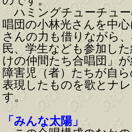
のです。
ハミングチューチュー
唱団の小林光さんを中心
さんの力も借りながら、
民、学生なども参加した
けの仲間たち合唱団」が
障害児（者）たちが自ら
表現したものを歌とナレ
す。
「みんな太陽」