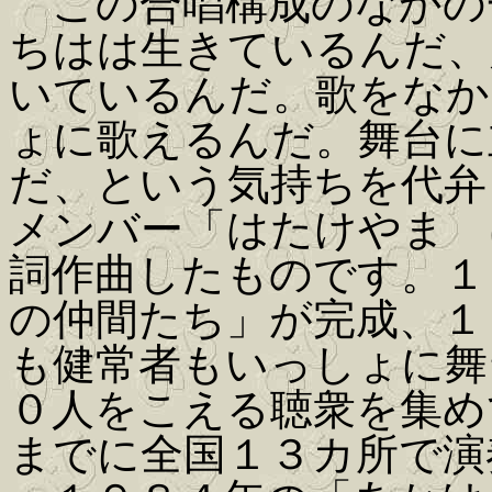
この合唱構成のなかの
ちはは生きているんだ、
いているんだ。歌をなか
ょに歌えるんだ。舞台に
だ、という気持ちを代弁
メンバー「はたけやま 
詞作曲したものです。１
の仲間たち」が完成、１
も健常者もいっしょに舞
０人をこえる聴衆を集め
までに全国１３カ所で演