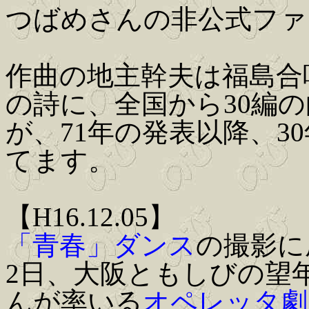
つばめさんの非公式ファ
作曲の地主幹夫は福島合
の詩に、全国から30編
が、71年の発表以降、3
てます。
【H16.12.05】
「青春」ダンス
の撮影に
2日、大阪ともしびの望年会
んが率いる
オペレッタ劇