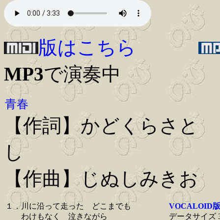
版はこちら
MP3
で演奏中
青春
【作詞】かどくらさと
【作曲】じぬしみきお
１．川に沿って走った どこまでも
VOCALOID
わけもなく 泣きながら
データサイズ 3