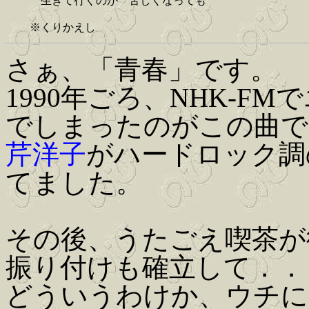
生きて行くのが 苦しくなっても
※くりかえし
さぁ、「青春」です。
1990年ごろ、NHK-
でしまったのがこの曲で
芹洋子
がハードロック調
てました。
その後、うたごえ喫茶が
振り付けも確立して．．
どういうわけか、ウチに