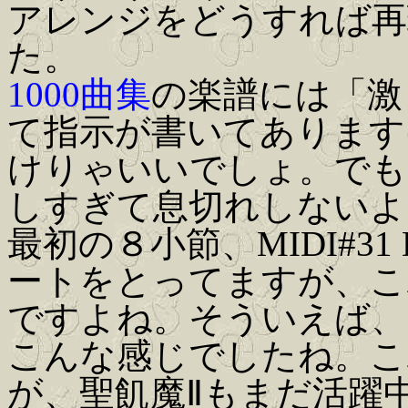
アレンジをどうすれば再
た。
1000曲集
の楽譜には「激
て指示が書いてあります
けりゃいいでしょ。でも
しすぎて息切れしないよ
最初の８小節、MIDI#31 Di
ートをとってますが、こ
ですよね。そういえば、
こんな感じでしたね。こ
が、聖飢魔Ⅱもまだ活躍