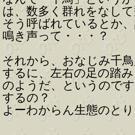
は、数多く群れをなして
そう呼ばれているとか、
鳴き声って・・・？
それから、おなじみ千鳥
するに、左右の足の踏み
のようだ、というのです
するの？
よーわからん生態のとり