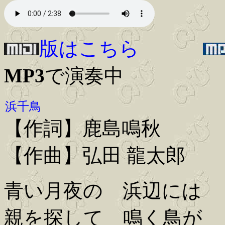
版はこちら
MP3
で演奏中
浜千鳥
【作詞】鹿島鳴秋
【作曲】弘田 龍太郎
青い月夜の 浜辺には
親を探して 鳴く鳥が