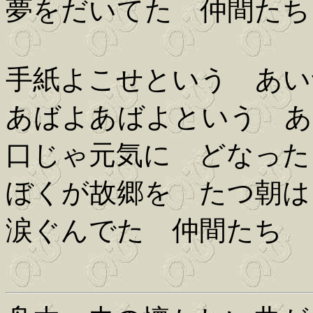
夢をだいてた 仲間たち
手紙よこせという あい
あばよあばよという あ
口じゃ元気に どなった
ぼくが故郷を たつ朝は
涙ぐんでた 仲間たち