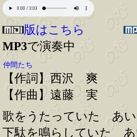
版はこちら
MP3
で演奏中
仲間たち
【作詞】西沢 爽
【作曲】遠藤 実
歌をうたっていた あい
下駄を鳴らしていた あ