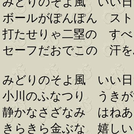
みどりのそよ風 いい日
ボールがぽんぽん スト
打たせりゃ二塁の すべ
セーフだおでこの 汗を
みどりのそよ風 いい日
小川のふなつり うきが
静かなさざなみ はねあ
きらきら金ぶな 嬉しい