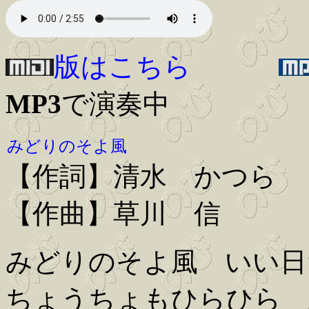
版はこちら
MP3
で演奏中
みどりのそよ風
【作詞】清水 かつら
【作曲】草川 信
みどりのそよ風 いい日
ちょうちょもひらひら 