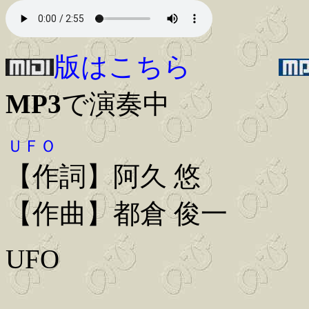
版はこちら
MP3
で演奏中
ＵＦＯ
【作詞】阿久 悠
【作曲】都倉 俊一
UFO