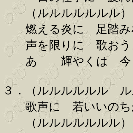
（ルルルルルルル）
燃える炎に 足踏み
声を限りに 歌おう
あゝ 輝やくは 今
３．（ルルルルルル ル
歌声に 若いいのち
（ルルルルルルル）