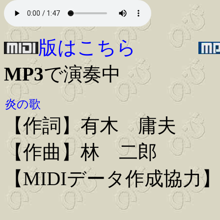
版はこちら
MP3
で演奏中
炎の歌
【作詞】有木 庸夫
【作曲】林 二郎
【MIDIデータ作成協力】Iwa