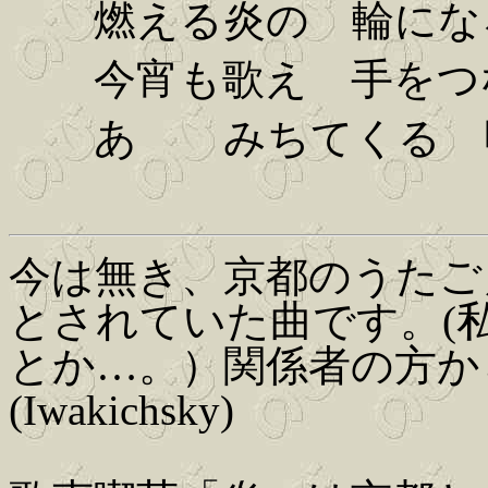
燃える炎の 輪にな
今宵も歌え 手をつ
あゝ みちてくる 
今は無き、京都のうたご
とされていた曲です。(
とか…。）関係者の方か
(Iwakichsky)