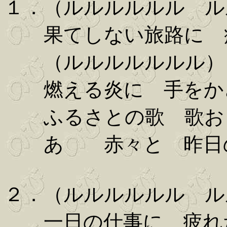
１．（ルルルルルル ル
果てしない旅路に 
（ルルルルルルル）
燃える炎に 手をか
ふるさとの歌 歌お
あゝ 赤々と 昨日
２．（ルルルルルル ル
一日の仕事に 疲れ