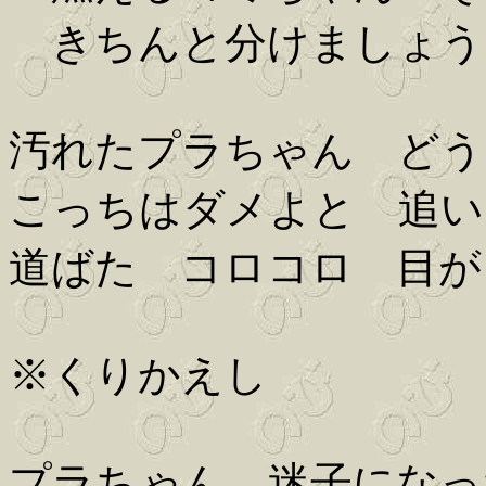
きちんと分けましょう
汚れたプラちゃん どう
こっちはダメよと 追い
道ばた コロコロ 目が
※くりかえし
プラちゃん 迷子になっ