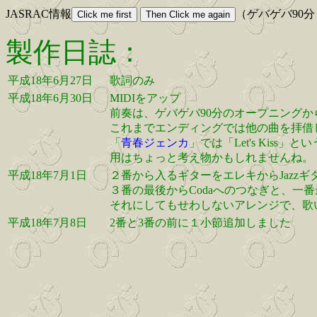
JASRAC情報
（ゲバゲバ90
製作日誌：
平成18年6月27日
歌詞のみ
平成18年6月30日
MIDIをアップ
前奏は、ゲバゲバ90分のオープニングか
これまでエンディングでは他の曲を拝借
「
青春ジェンカ
」では「Let's Ki
用はちょっと考え物かもしれませんね。
平成18年7月1日
２番から入るギターをエレキからJazzギ
３番の最後からCodaへのつなぎと、一
それにしてもせわしないアレンジで、歌
平成18年7月8日
2番と3番の前に１小節追加しました