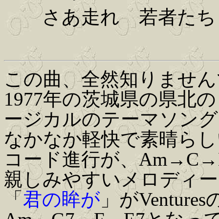
さあ走れ 若者たち
この曲、全然知りません
1977年の茨城県の県北
ージカルのテーマソング
なかなか軽快で素晴らし
コード進行が、Am→C→
親しみやすいメロディー
「
君の眸が
」がVenturesの