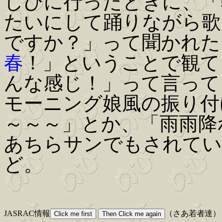
しびに行ったときに、「
たいにして踊りながら歌
ですか？」って聞かれた
春
！」ということで観て
んな感じ！」って言って
モーニング娘風の振り付けじ
～～～」とか、「雨雨降
あちらサンでもされてい
ど。
JASRAC情報
（さあ若者達）