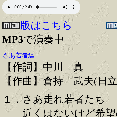
版はこちら
MP3
で演奏中
さあ若者達
【作詞】中川 真
【作曲】倉持 武夫(日
１．さあ走れ若者たち 
近くはないけど希望の