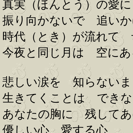
真実（ほんとう）の愛に
振り向かないで 追いか
時代（とき）が流れて 
今夜と同じ月は 空にあ
悲しい涙を 知らないま
生きてくことは できな
あなたの胸に 残してあ
優しい心 愛する心