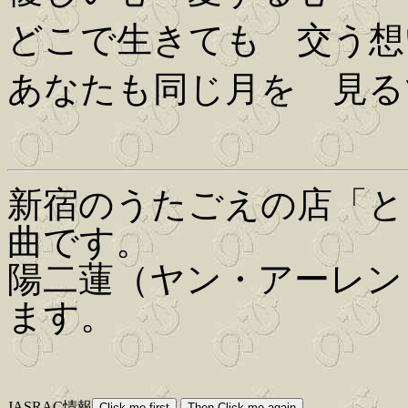
どこで生きても 交う想
あなたも同じ月を 見る
新宿のうたごえの店「と
曲です。
陽二蓮（ヤン・アーレン
ます。
JASRAC情報