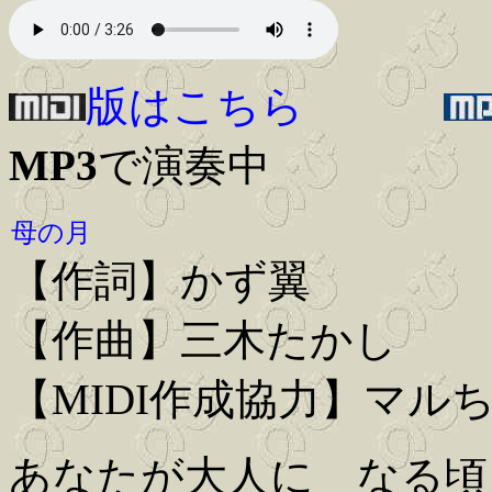
版はこちら
MP3
で演奏中
母の月
【作詞】かず翼
【作曲】三木たかし
【MIDI作成協力】マル
あなたが大人に なる頃