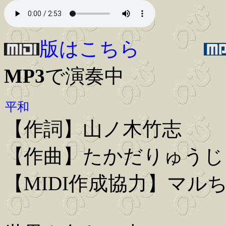
版はこちら
MP3
で演奏中
平和
【作詞】山ノ木竹志
【作曲】たかだりゅうじ
【MIDI作成協力】マル