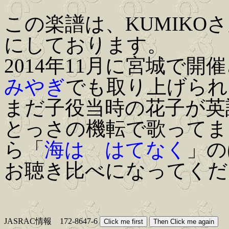
この楽譜は、KUMIK
にしております。
2014年11月に宮城で開
みやぎ
でも取り上げられ
まだ子役当時の花子が英
とっさの機転で歌ってま
ら「
海は はてなく
」の
お聴き比べになってくだ
JASRAC情報 172-8647-6