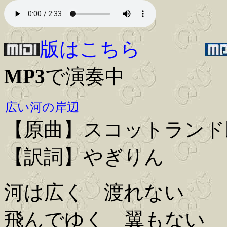
版はこちら
MP3
で演奏中
広い河の岸辺
【原曲】スコットランド
【訳詞】やぎりん
河は広く 渡れない
飛んでゆく 翼もない