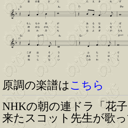
原調の楽譜は
こちら
NHKの朝の連ドラ「花
来たスコット先生が歌っ