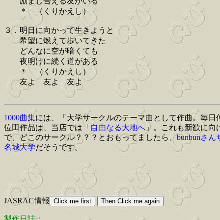
励まし合える友がいる
＊ （くりかえし）
３．明日に向かって生きようと
希望に燃えて歩いてきた
どんなに空が暗くても
夜明けに続く道がある
＊ （くりかえし）
友よ 友よ 友よ
1000曲集
には、「大学サークルのテーマ曲として作曲。毎日
位田作品は、当店では「
自由なる大地へ
」。これも新歓に向
で、どこのサークル？？？とおもってましたら、
bunbunさん
名城大学
だそうです。
JASRAC情報
製作日誌：