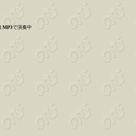
ま
MP3
で演奏中