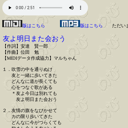
版はこちら
版はこちら
ただい
友よ明日また会おう
【作詞】安達 賢一郎
【作曲】位田 勉
【MIDIデータ作成協力】マルちゃん
１．吹雪の中を通りぬけ
友と一緒に歩いてきた
どんなに道が長くても
心をつなぐ歌がある
＊友よ今日は別れても
友よ明日また会おう
２．友情の旗をなびかせて
カの限り歩いてきた
どんなに今がつらくても