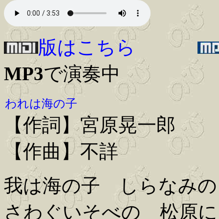
版はこちら
MP3
で演奏中
われは海の子
【作詞】宮原晃一郎
【作曲】不詳
我は海の子 しらなみの
さわぐいそべの 松原に