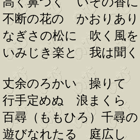
高く鼻つく いその香に
不断の花の かおりあり
なぎさの松に 吹く風を
いみじき楽と 我は聞く
丈余のろかい 操りて
行手定めぬ 浪まくら
百尋（ももひろ）千尋の
遊びなれたる 庭広し