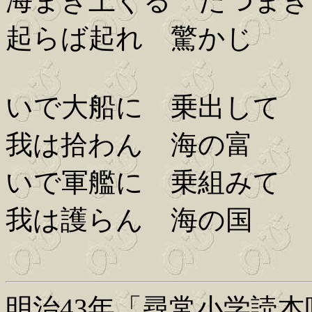
海まき上ぐる たつまき
起らば起れ 驚かじ
いで大船に 乗出して
我は拾わん 海の富
いで軍艦に 乗組みて
我は護らん 海の国
明治43年「尋常小学読