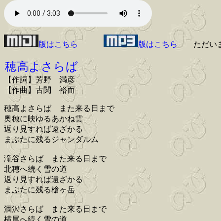
版はこちら
版はこちら
ただい
穂高よさらば
【作詞】芳野 満彦
【作曲】古関 裕而
穂高よさらば また来る日まで
奥穂に映ゆるあかね雲
返り見すれば遠ざかる
まぶたに残るジャンダルム
滝谷さらば また来る日まで
北穂へ続く雪の道
返り見すれば遠ざかる
まぶたに残る槍ヶ岳
涸沢さらば また来る日まで
横尾へ続く雪の道