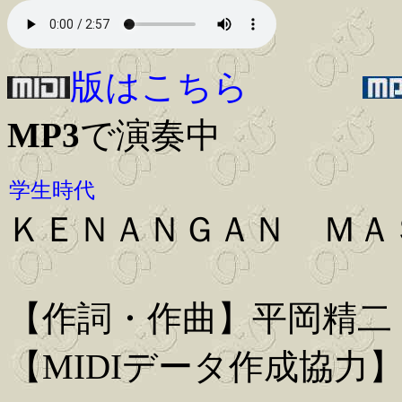
版はこちら
MP3
で演奏中
学生時代
ＫＥＮＡＮＧＡＮ ＭＡ
【作詞・作曲】平岡精二
【MIDIデータ作成協力】Iwa