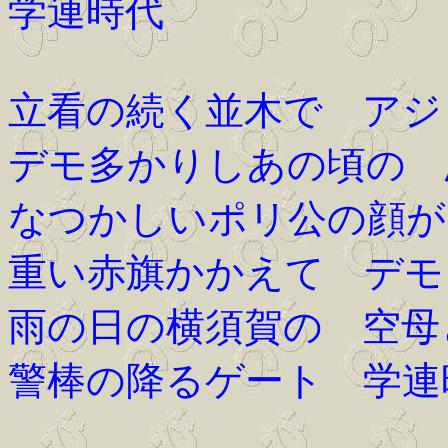
学連時代
立看の続く並木で アジ
デモ多かりしあの頃の 
なつかしいポリ公の顔が
重い赤旗かかえて デモ
雨の日の横須賀の 空母
警棒の降るゲート 学連