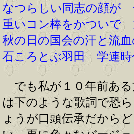
なつらしい同志の顔が 
重いコン棒をかついで 
秋の日の国会の汗と流血
石ころとぶ羽田 学連時
でも私が１０年前ある
は下のような歌詞で恐ら
ょうが口頭伝承だからど