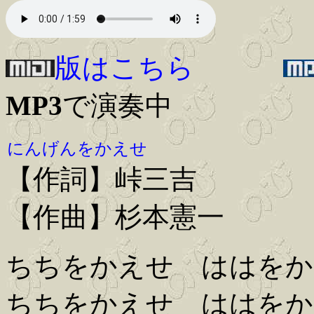
版はこちら
MP3
で演奏中
にんげんをかえせ
【作詞】峠三吉
【作曲】杉本憲一
ちちをかえせ ははをか
ちちをかえせ ははをか