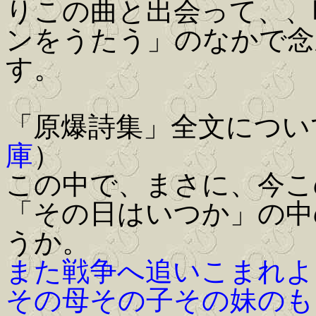
りこの曲と出会って、、昨
ンをうたう」のなかで念
す。
「原爆詩集」全文につい
庫
）
この中で、まさに、今こ
「その日はいつか」の中
うか。
また戦争へ追いこまれよ
その母その子その妹のも