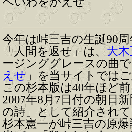
へいわをかえせ
今年は峠三吉の生誕90周
「人間を返せ」は、
大木
ージンググレースの曲で
えせ
」を当サイトではご
この杉本版は40年ほど
2007年8月7日付の朝
の詩」として紹介されて
杉本憲一が峠三吉の原爆