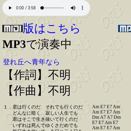
版はこちら
MP3
で演奏中
登れ丘へ青年なら
【作詞】不明
【作曲】不明
Am E7 E7 Am
１．君は行くのだ それでも行くのだ
Am E7 E7 Am
どんなに暗く 寂しい人生でも
Dm A7 A7 Dm
君はそこで生き抜いて行くのだ
E7 E7 Am E7
いずれは死んでゆくさだめでも
Am E7 E7 Am