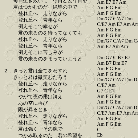
毎日生き抜いて 今日と云う日を
Am E7 E7 Am
君はつかむのだ 絶望の中で
Am F G Em
Am F G Em
登れ丘へ 走りながら
Dm/G7 C/A7 Dm
登れ丘へ 青年なら
C/E7 Am E7 Am A
例えそこで幸せが
Am F G Em
君の来るのを待ってなくても
Am F G Em
登れ丘へ 走りながら
Dm/G7 C/A7 Dm C
登れ丘へ 青年なら
Am E7 Am Am
例えそこに苦しみが
Dm G7 C B7 E7
君の来るのをまっていようと
Am B7 Dm E7
Am F G Em
２．きっと君は全てをわすれ
Am F G Em
きっと君は微笑むだろう
Dm/G7 C/A7 Dm 
登れ丘へ 走りながら
C/E7 Am
登れ丘へ 青年なら
G7 C E7
Am F G Em
やがて夜の霧は消え
Am F G Em
あの空に再び
Dm/G7 C/A7 Dm 
陽が昇るとき
C/E7 Am E7 Am A
登れ丘へ 走りながら
Am F G Em
登れ丘へ 青年なら
Am F G Em
君は強く その腕で
C
Eb
つかみ取るのだ 君の希望を