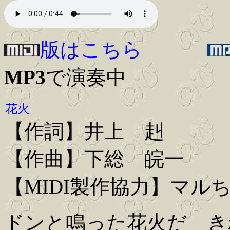
版はこちら
MP3
で演奏中
花火
【作詞】井上 赳
【作曲】下総 皖一
【MIDI製作協力】マル
ドンと鳴った花火だ き