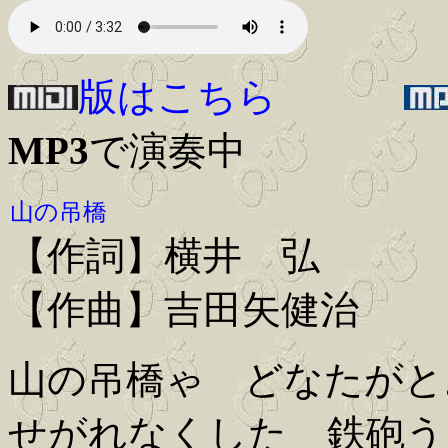
版はこちら
MP3
で演奏中
山の吊橋
【作詞】横井 弘
【作曲】吉田矢健治
山の吊橋ゃ どなたがと
せがれなくした 鉄砲う