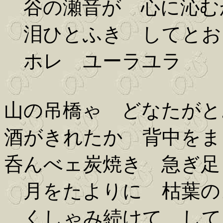
谷の瀬音が 心に沁む
泪ひとふき してとお
ホレ ユーラユラ
山の吊橋ゃ どなたがと
酒がきれたか 背中をま
呑んべェ炭焼き 急ぎ足
月をたよりに 枯葉の
くしゃみ続けて して