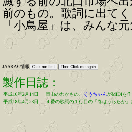
滅する前の北口市場へ出
前のもの。歌詞に出てく
「小鳥屋」は、みんな元気
JASRAC情報
製作日誌：
平成16年2月14日
岡山のわかもの、
そうちゃん
がMIDI
平成18年4月23日
４番の歌詞の１行目の「春はうららか」