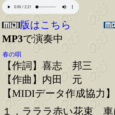
版はこちら
MP3
で演奏中
春の唄
【作詞】喜志 邦三
【作曲】内田 元
【MIDIデータ作成協力
１．ラララ赤い花束 車