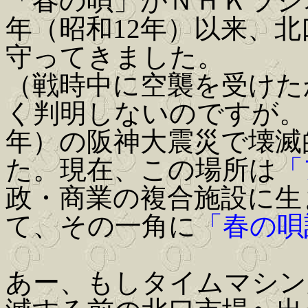
「春の唄」がＮＨＫラジオ
年（昭和12年）以来、
守ってきました。
（戦時中に空襲を受けた
く判明しないのですが。）
年）の阪神大震災で壊滅
た。現在、この場所は
「
政・商業の複合施設に生
て、その一角に
「春の唄
あー、もしタイムマシン