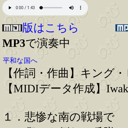
版はこちら
MP3
で演奏中
平和な国へ
【作詞・作曲】キング・
【MIDIデータ作成】Iwaki
１．悲惨な南の戦場で