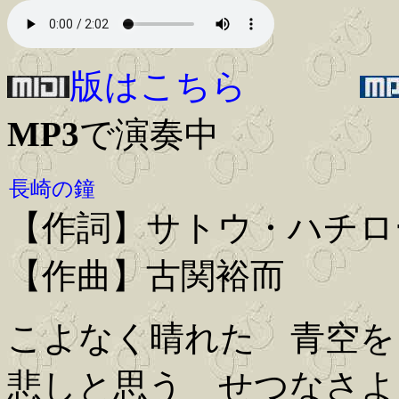
版はこちら
MP3
で演奏中
長崎の鐘
【作詞】サトウ・ハチロ
【作曲】古関裕而
こよなく晴れた 青空を
悲しと思う せつなさよ