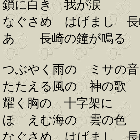
鎖に白き 我が涙
なぐさめ はげまし 長
あゝ 長崎の鐘が鳴る
つぶやく雨の ミサの音
たたえる風の 神の歌
耀く胸の 十字架に
ほゝえむ海の 雲の色
なぐさめ はげまし 長