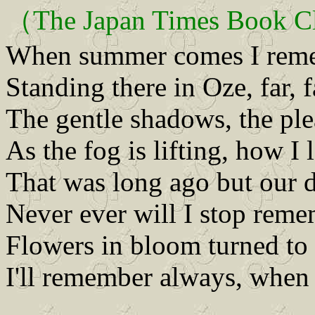
（The Japan Times Book
When summer comes I remem
Standing there in Oze, far, 
The gentle shadows, the ple
As the fog is lifting, how I 
That was long ago but our d
Never ever will I stop reme
Flowers in bloom turned to 
I'll remember always, whe