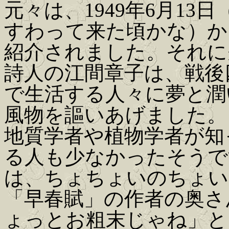
元々は、1949年6月1
すわって来た頃かな）か
紹介されました。それに
詩人の江間章子は、戦後
で生活する人々に夢と潤
風物を謳いあげました。
地質学者や植物学者が知
る人も少なかったそうで
は、ちょちょいのちょい
「早春賦」の作者の奥さ
ょっとお粗末じゃね」と