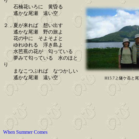
り
石楠花いろに 黄昏る
遙かな尾瀬 遠い空
２．夏が来れば 想い出す
遙かな尾瀬 野の旅よ
花の中に そよそよと
ゆれゆれる 浮き島よ
水芭蕉の花が 匂っている
夢みて匂っている 水のほと
り
まなこつぶれば なつかしい
遙かな尾瀬 遠い空
H15.7.2 燧ケ岳
When Summer Comes