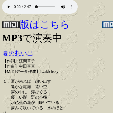
版はこちら
MP3
で演奏中
夏の想い出
【作詞】江間章子
【作曲】中田喜直
【MIDIデータ作成】Iwakichsky
１．夏が来れば 想い出す
遙かな尾瀬 遠い空
霧の中に 浮びくる
優しい影 野の小径
水芭蕉の花が 咲いている
夢みて咲いている 水のほと