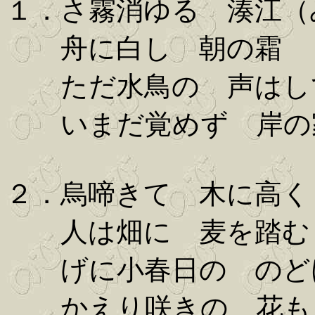
１．さ霧消ゆる 湊江（
舟に白し 朝の霜
ただ水鳥の 声はし
いまだ覚めず 岸の
２．烏啼きて 木に高く
人は畑に 麦を踏む
げに小春日の のど
かえり咲きの 花も