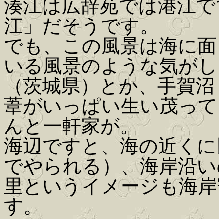
湊江は広辞苑では港江で
江」だそうです。
でも、この風景は海に面
いる風景のような気がし
（茨城県）とか、手賀沼
葦がいっぱい生い茂って
んと一軒家が。
海辺ですと、海の近くに
でやられる）、海岸沿い
里というイメージも海岸
す。