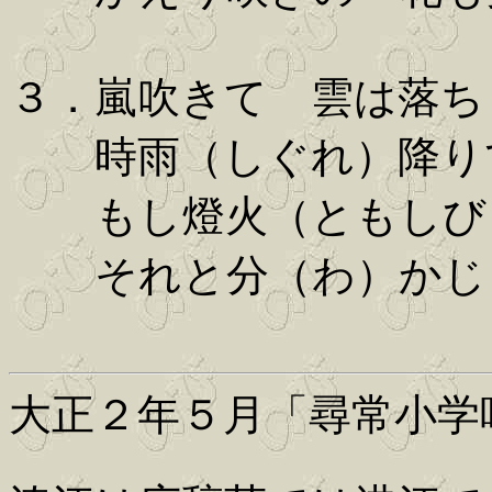
３．嵐吹きて 雲は落ち
時雨（しぐれ）降り
もし燈火（ともしび
それと分（わ）かじ
大正２年５月「尋常小学