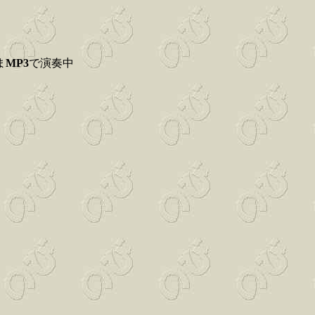
ま
MP3
で演奏中