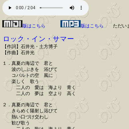
版はこちら
版はこちら
ただい
ロック・イン・サマー
【作詞】石井光・土方博子
【作曲】石井光
１．真夏の海辺で 君と
波のしぶきを 浴びて
コバルトの空 風に
楽しく 歌う
二人の 愛は 海より 青く
二人の 夢は 空より 高く
２．真夏の海辺で 君と
きらめく陽射し浴びて
熱い口づけ交わし
歓び歌う
二人の 歌は 海より 青く