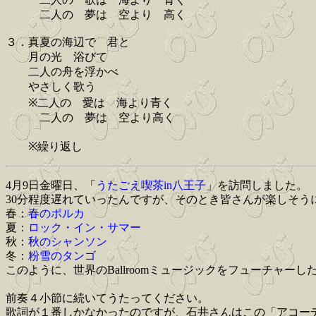
二人の 夢は 空より 高く
３．真夏の海辺で 君と
月の光 浴びて
二人の舟を浮かべ
やさしく歌う
※二人の 愛は 海より青く
二人の 夢は 空より高く
※繰り返し
4月9日金曜日、「
うたごえ喫茶in八王子
」を訪問しました。
30分程度遅れていったんですが、そのとき皆さんが楽しそ
春：
春のポルカ
夏：
ロック・イン・サマー
秋：
秋のシャンソン
冬：
粉雪のタンゴ
このように、世界のBallroomミュージックをフューチャー
前奏４小節に続いてうたってください。
歌詞が１番しかなかったのですが、石井さんはこの「アコー