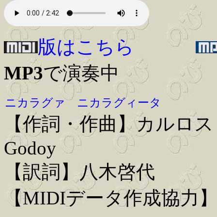
版はこちら
MP3
で演奏中
ニカラグァ ニカラグィータ
【作詞・作曲】カルロス・メヒ
Godoy
【訳詞】八木啓代
【MIDIデータ作成協力】Iwa