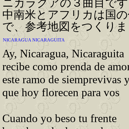
ニカラグアの３曲目です
中南米とアフリカは国の
で、参考地図をつくりま
NICARAGUA NICARAGUITA
Ay, Nicaragua, Nicaraguita
recibe como prenda de amo
este ramo de siemprevivas y
que hoy florecen para vos
Cuando yo beso tu frente