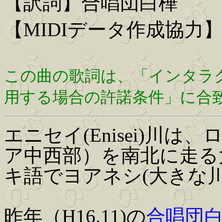
【訳詞】合唱団白樺
【MIDIデータ作成協力】Iwa
この曲の歌詞は、「インタラ
用する場合の許諾条件」に合
エニセイ(Enisei)川
ア中西部）を南北に走る
キ語でヨアネシ(大きな
昨年（H16.11)の
合唱団